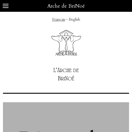
Arche de BriNoé
-
Français
English